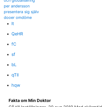
och globalisering
per andersson
presentera sig själv
dooer omdöme
lt
QeHR
fC
sf
bL
qTll
hqw
Fakta om Min Doktor